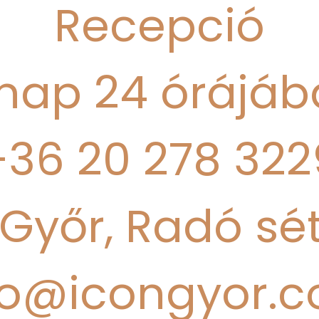
Recepció
nap 24 órájá
+36 20 278 322
Győr, Radó sét
fo@icongyor.