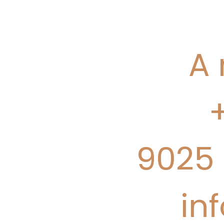
A 
9025 
in