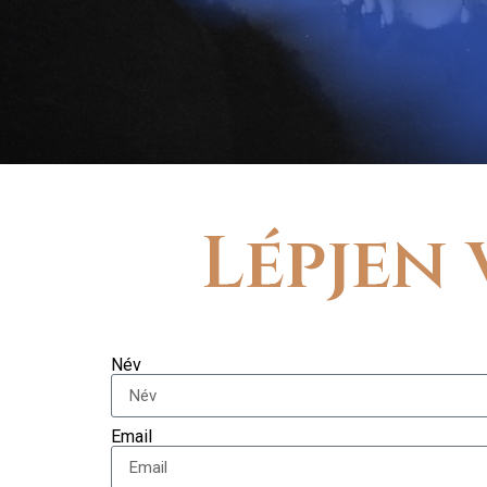
Lépjen
Név
Email