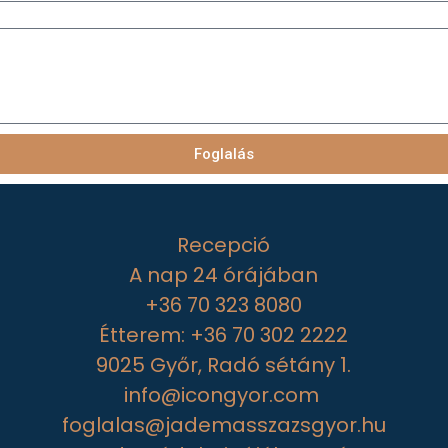
Foglalás
Recepció
A nap 24 órájában
+36 70 323 8080
Étterem: +36 70 302 2222
9025 Győr, Radó sétány 1.
info@icongyor.com
foglalas@jademasszazsgyor.hu