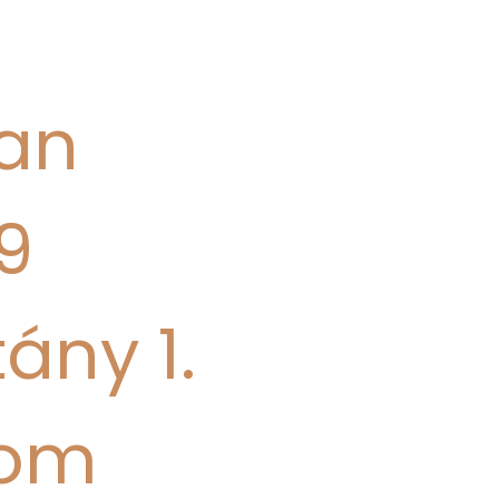
ban
9
ány 1.
com